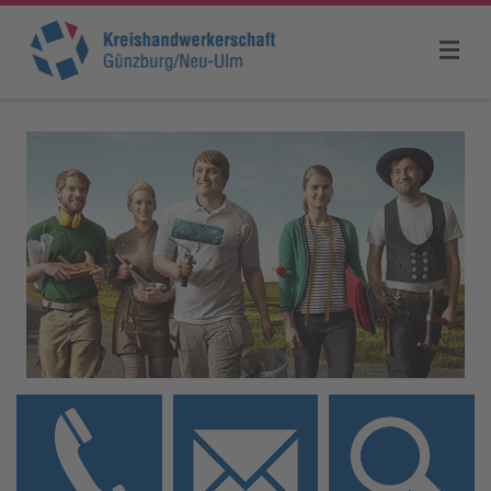
Willkommen
Aktuelles
KHW für Sie
Ansprechpartner
Innungen
Ausbildung
Handwerkersuche