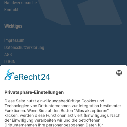
Handwerkersuche
Kontakt
Wichtiges
Impressum
Datenschutzerklärung
AGB
LOGIN
Kontakt
Kreishandwerkerschaft
Günzburg/Neu-Ulm
Memminger Straße 59
89264 Weißenhorn
Telefon: 07309 92 88 33-0